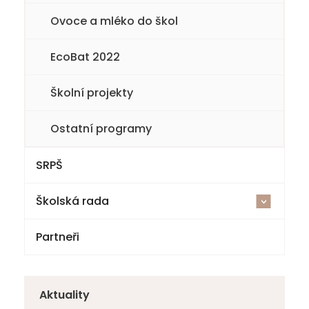
9. třída
Ovoce a mléko do škol
EcoBat 2022
Školní projekty
Ostatní programy
SRPŠ
Školská rada
<
Partneři
Volby
Zápisy z jednání
Aktuality