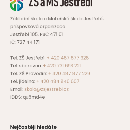
Základní škola a Mateřská škola Jestřebí,
příspěvková organizace
Jestřebí 105, PSČ 471 61
IČ: 727 44 171
Tel. ZŠ Jestřebí:
+ 420 487 877 328
Tel. sborovna:
+ 420 731 693 221
Tel. ZŠ Provodín:
+ 420 487 877 229
Tel. jídelna:
+ 420 484 846 607
Email:
skola@zsjestrebi.cz
IDDS: qu5md4e
Nejčastěji hledáte