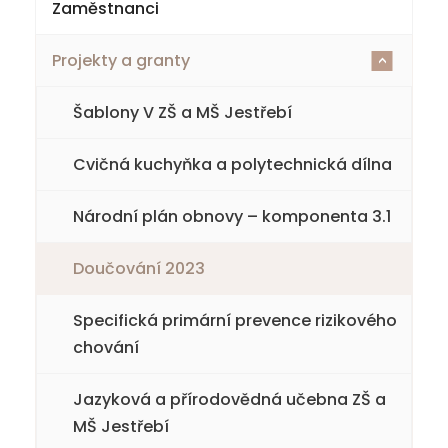
Zaměstnanci
2025-26
Projekty a granty
1. třída
<
2. třída
Šablony V ZŠ a MŠ Jestřebí
3. třída
Cvičná kuchyňka a polytechnická dílna
4. třída
Národní plán obnovy – komponenta 3.1
5. třída
Doučování 2023
6. třída
Specifická primární prevence rizikového
chování
7. třída
Jazyková a přírodovědná učebna ZŠ a
8. třída
MŠ Jestřebí