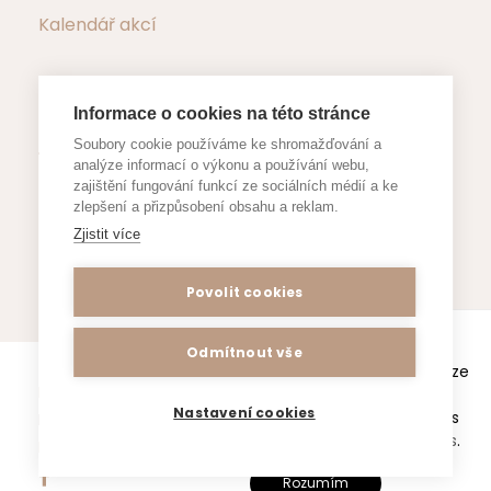
Kalendář akcí
Informace o cookies na této stránce
Důležité dokumenty
Soubory cookie používáme ke shromažďování a
analýze informací o výkonu a používání webu,
zajištění fungování funkcí ze sociálních médií a ke
Formuláře a žádosti
zlepšení a přizpůsobení obsahu a reklam.
Zjistit více
Povolit cookies
Webové stránky www.zsjestrebi.cz
Odmítnout vše
používají k poskytování služeb a analýze
Prohlášení o přístupnosti
/ Copyright All Right
návštěvnosti soubory cookie.
Nastavení cookies
Používáním tohoto webu souhlasíte s
Reserved 2025, ZŠ a MŠ Jestřebí /
Vytvořeno Ace
těmito
zásadami o používání cookies
.
IT s.r.o. /
SEO a internetový marketing
Rozumím