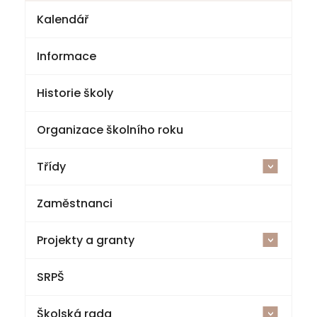
Kalendář
Informace
Historie školy
Organizace školního roku
Třídy
<
Zaměstnanci
2025-26
Projekty a granty
1. třída
<
SRPŠ
Šablony V ZŠ a MŠ Jestřebí
2. třída
Školská rada
Cvičná kuchyňka a polytechnická dílna
3. třída
<