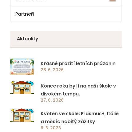
Partneři
Národní plán obnovy – komponenta 3.1
Volby
4. třída
Doučování 2023
Zápisy z jednání
5. třída
Aktuality
Specifická primární prevence rizikového
6. třída
chování
7. třída
Krásné prožití letních prázdnin
Jazyková a přírodovědná učebna ZŠ a MŠ
28. 6. 2026
8. třída
Jestřebí
Konec roku byl i na naší škole v
9. třída
Ovoce a mléko do škol
divokém tempu.
27. 6. 2026
EcoBat 2022
Květen ve škole: Erasmus+, Itálie
a měsíc nabitý zážitky
Školní projekty
9. 6. 2026