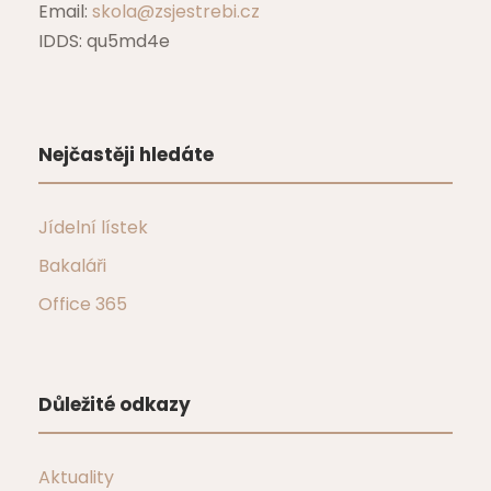
Email:
skola@zsjestrebi.cz
IDDS: qu5md4e
Nejčastěji hledáte
Jídelní lístek
Bakaláři
Office 365
Důležité odkazy
Aktuality