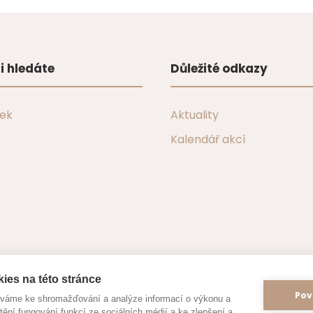
i hledáte
Důležité odkazy
tek
Aktuality
Kalendář akcí
ies na této stránce
Pov
íváme ke shromažďování a analýze informací o výkonu a
tění fungování funkcí ze sociálních médií a ke zlepšení a