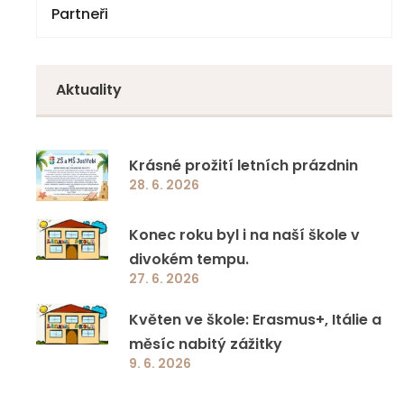
Partneři
Národní plán obnovy – komponenta 3.1
Volby
4. třída
Doučování 2023
Zápisy z jednání
5. třída
Aktuality
Specifická primární prevence rizikového
6. třída
chování
7. třída
Krásné prožití letních prázdnin
Jazyková a přírodovědná učebna ZŠ a MŠ
28. 6. 2026
8. třída
Jestřebí
Konec roku byl i na naší škole v
9. třída
Ovoce a mléko do škol
divokém tempu.
27. 6. 2026
EcoBat 2022
Květen ve škole: Erasmus+, Itálie a
měsíc nabitý zážitky
Školní projekty
9. 6. 2026
Ostatní programy