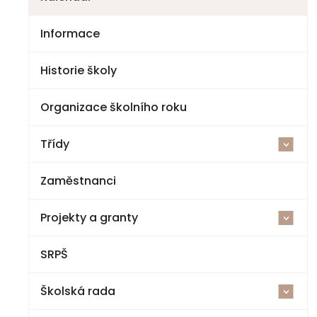
Informace
Historie školy
Organizace školního roku
Třídy
<
Zaměstnanci
2025-26
Projekty a granty
1. třída
<
SRPŠ
Šablony V ZŠ a MŠ Jestřebí
2. třída
Školská rada
Cvičná kuchyňka a polytechnická dílna
3. třída
<