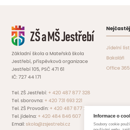
Nejčastěj
Jídelní lís
Základní škola a Mateřská škola
Bakaláři
Jestřebí, příspěvková organizace
Office 365
Jestřebí 105, PSČ 471 61
IČ: 727 44 171
Tel. ZŠ Jestřebí:
+ 420 487 877 328
Tel. sborovna:
+ 420 731 693 221
Tel. ZŠ Provodín:
+ 420 487 877 229
Tel. jídelna:
+ 420 484 846 607
Informace o cook
Email:
skola@zsjestrebi.cz
Soubory cookie použ
používání webu, zajiš